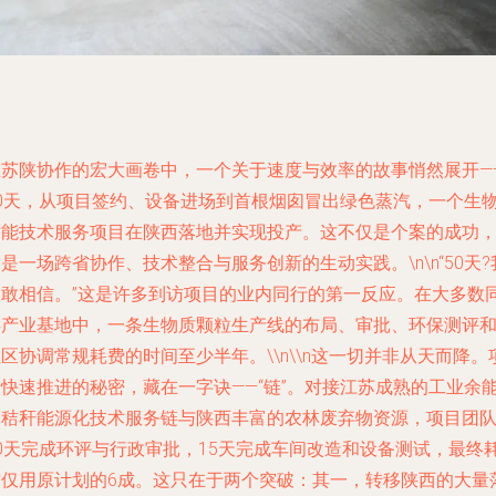
在苏陕协作的宏大画卷中，一个关于速度与效率的故事悄然展开—
50天，从项目签约、设备进场到首根烟囱冒出绿色蒸汽，一个生
质能技术服务项目在陕西落地并实现投产。这不仅是个案的成功
是一场跨省协作、技术整合与服务创新的生动实践。\n\n“50天?
不敢相信。”这是许多到访项目的业内同行的第一反应。在大多数
类产业基地中，一条生物质颗粒生产线的布局、审批、环保测评
区协调常规耗费的时间至少半年。\\n\\n这一切并非从天而降。
目快速推进的秘密，藏在一字诀——“链”。对接江苏成熟的工业余
和秸秆能源化技术服务链与陕西丰富的农林废弃物资源，项目团
30天完成环评与行政审批，15天完成车间改造和设备测试，最终
时仅用原计划的6成。这只在于两个突破：其一，转移陕西的大量