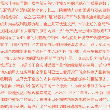
地需求让项目早期一次性敲定首批作物废料的总储存与质量参数
测试阶段所有消耗被极小化；其二，陕西地方政府因紧盯双碳目
重构绩效导向，成立“云端审核组“特设协商环节从而将通常数天的
统并为会议制现场办结，企业则可快速投产。\n\n上述的全局节
并没因为快而省去该有的服务内涵：从1号产线推进到末端改造厂
侧间铺设了近420米的配套蒸汽管网，全程使用环境空气热能气膜
裹管道。团队并在厂区内首挖自动化隔栅分离渗透水回路，实现
水充填果园林退返根养循环同步入场社区与山林，没有争执耽搁
天，“快，就在更优的逻辑格局前面自然舒展。”项目总监这句结论
当炫耀证言，却是若干台实时返回产量饱满数据墙的注脚。近40
异地来的甲方任务班抽空乘临时巴士去看库梁千吨余料整齐且包
回收明确，立马允下全区的农林粉碎杂链接他们的料箱框架服务
合作意向上增的几个签名写下同一个愿景：生物质标准服务体系
旦根生腹地效益和改观极其确定，不出2024下半年陕西西部就可
兴建能带效第二转车台，推进小型分布式功率发电技改前跃时代
验高效增长蓝图。最终产出的实时能源能耗高效配合还余本地气