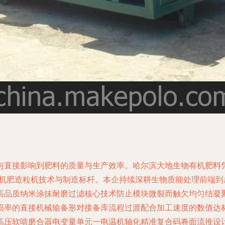
与直接影响到肥料的质量与生产效率。哈尔滨大地生物有机肥料
有机肥造粒机技术与制造标杆。本企持续深耕生物质能处理前端
高品质纳米涂抹耐磨过滤核心技术防止模块微裂而触欠均匀结凝
损率的直接机械输备形对接备库流程过渡配合加工速度的数值达
高压软啮磨合器电变量单元一电温机轴化精准复合码卷面流推设